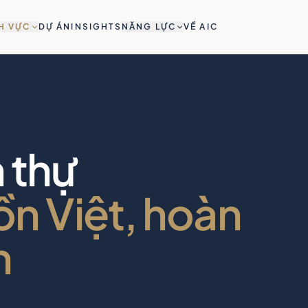
H VỰC
DỰ ÁN
INSIGHTS
NĂNG LỰC
VỀ AIC
h thự
hồn Việt, hoàn
n