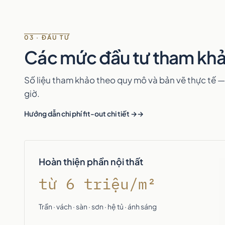
03 · ĐẦU TƯ
Các mức đầu tư tham kh
Số liệu tham khảo theo quy mô và bản vẽ thực tế —
giờ.
Hướng dẫn chi phí fit-out chi tiết →
Hoàn thiện phần nội thất
từ 6 triệu/m²
Trần · vách · sàn · sơn · hệ tủ · ánh sáng