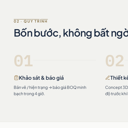
02 · QUY TRÌNH
Bốn bước, không bất ng
01
02
Khảo sát & báo giá
Thiết k
Bản vẽ / hiện trạng → báo giá BOQ minh
Concept 3D +
bạch trong 4 giờ.
độ trước khi