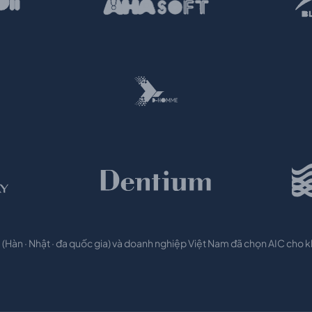
(Hàn · Nhật · đa quốc gia) và doanh nghiệp Việt Nam đã chọn AIC cho 