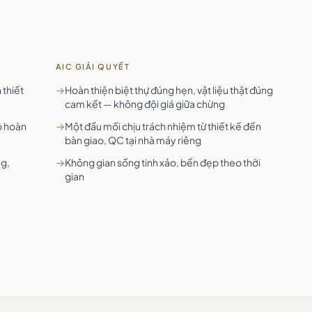
AIC GIẢI QUYẾT
 thiết
→
Hoàn thiện biệt thự đúng hẹn, vật liệu thật đúng
cam kết — không đội giá giữa chừng
độ hoàn
→
Một đầu mối chịu trách nhiệm từ thiết kế đến
bàn giao, QC tại nhà máy riêng
ng,
→
Không gian sống tinh xảo, bền đẹp theo thời
gian