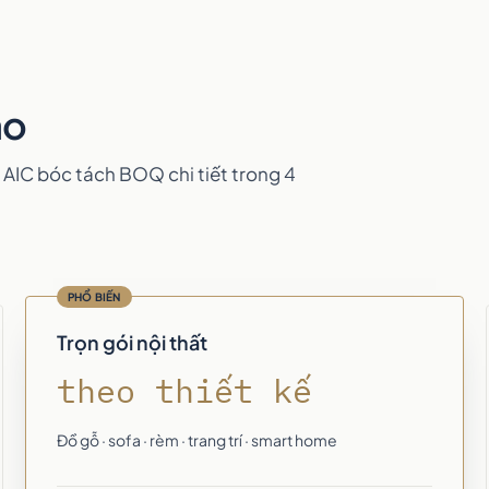
ảo
 AIC bóc tách BOQ chi tiết trong 4
PHỔ BIẾN
Trọn gói nội thất
theo thiết kế
Đồ gỗ · sofa · rèm · trang trí · smart home