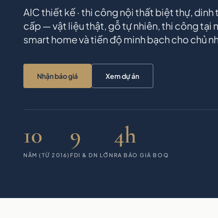
AIC thiết kế · thi công nội thất biệt thự, din
cấp — vật liệu thật, gỗ tự nhiên, thi công tại
smart home và tiến độ minh bạch cho chủ nh
Nhận báo giá
Xem dự án
10
9
4h
NĂM (TỪ 2016)
FDI & DN LỚN
RA BÁO GIÁ BOQ