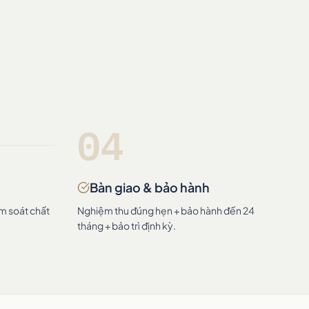
04
Bàn giao & bảo hành
ểm soát chất
Nghiệm thu đúng hẹn + bảo hành đến 24
tháng + bảo trì định kỳ.