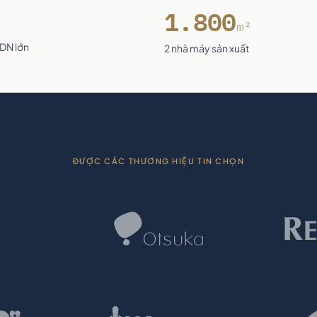
1.800
m²
 DN lớn
2 nhà máy sản xuất
ĐƯỢC CÁC THƯƠNG HIỆU TIN CHỌN