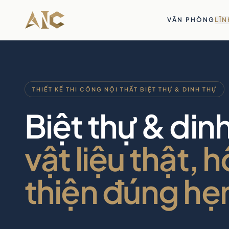
Bỏ qua tới nội dung
VĂN PHÒNG
LĨN
THIẾT KẾ THI CÔNG NỘI THẤT BIỆT THỰ & DINH THỰ
Biệt thự & din
vật liệu thật, 
thiện đúng hẹ