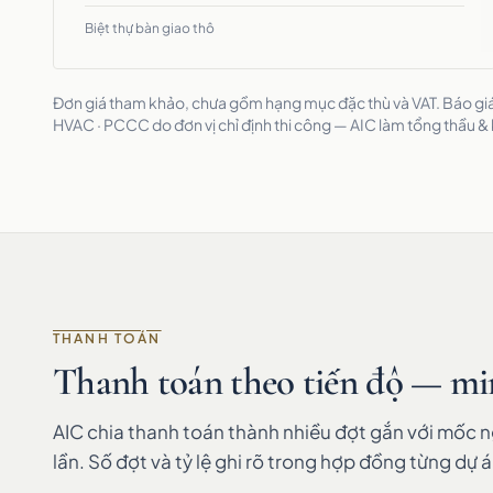
Biệt thự bàn giao thô
Đơn giá tham khảo, chưa gồm hạng mục đặc thù và VAT. Báo giá 
HVAC · PCCC do đơn vị chỉ định thi công — AIC làm tổng thầu &
THANH TOÁN
Thanh toán theo tiến độ — mi
AIC chia thanh toán thành nhiều đợt gắn với mốc 
lần. Số đợt và tỷ lệ ghi rõ trong hợp đồng từng dự á