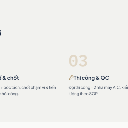
ờ
03
ế & chốt
Thi công & QC
 bóc tách, chốt phạm vi & tiến
Đội thi công + 2 nhà máy AIC, ki
 khởi công.
lượng theo SOP.