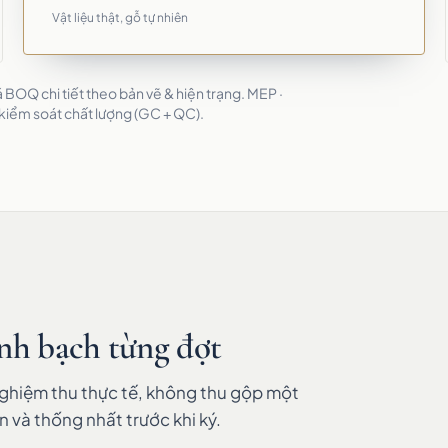
Vật liệu thật, gỗ tự nhiên
BOQ chi tiết theo bản vẽ & hiện trạng. MEP ·
 kiểm soát chất lượng (GC + QC).
nh bạch từng đợt
nghiệm thu thực tế, không thu gộp một
n và thống nhất trước khi ký.