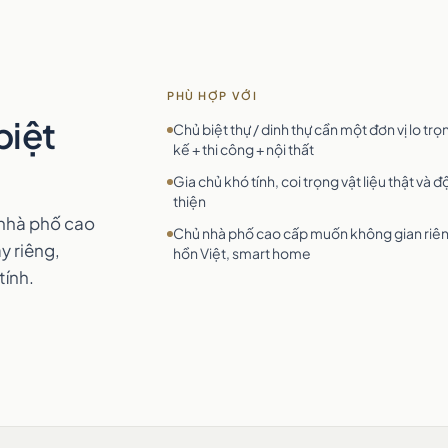
PHÙ HỢP VỚI
biệt
Chủ biệt thự / dinh thự cần một đơn vị lo trọn
kế + thi công + nội thất
Gia chủ khó tính, coi trọng vật liệu thật và 
thiện
à nhà phố cao
Chủ nhà phố cao cấp muốn không gian riê
y riêng,
hồn Việt, smart home
tính.