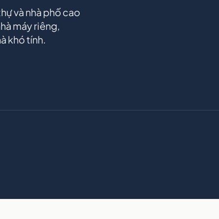
h thự và nhà phố cao
 nhà máy riêng,
à khó tính.