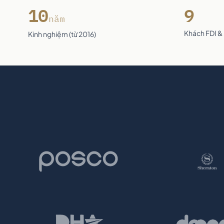
10
9
năm
Khách FDI &
Kinh nghiệm (từ 2016)