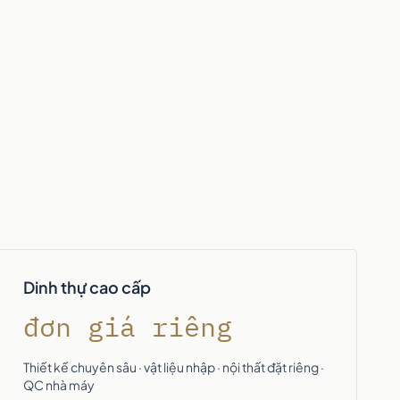
Dinh thự cao cấp
đơn giá riêng
Thiết kế chuyên sâu · vật liệu nhập · nội thất đặt riêng ·
QC nhà máy